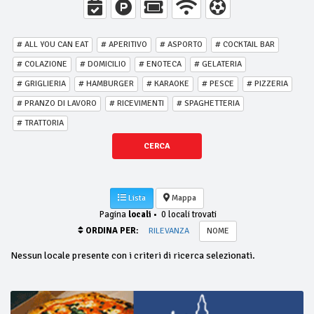
# ALL YOU CAN EAT
# APERITIVO
# ASPORTO
# COCKTAIL BAR
# COLAZIONE
# DOMICILIO
# ENOTECA
# GELATERIA
# GRIGLIERIA
# HAMBURGER
# KARAOKE
# PESCE
# PIZZERIA
# PRANZO DI LAVORO
# RICEVIMENTI
# SPAGHETTERIA
# TRATTORIA
CERCA
Lista
Mappa
Pagina
locali
•
0 locali trovati
ORDINA PER:
RILEVANZA
NOME
Nessun locale presente con i criteri di ricerca selezionati.