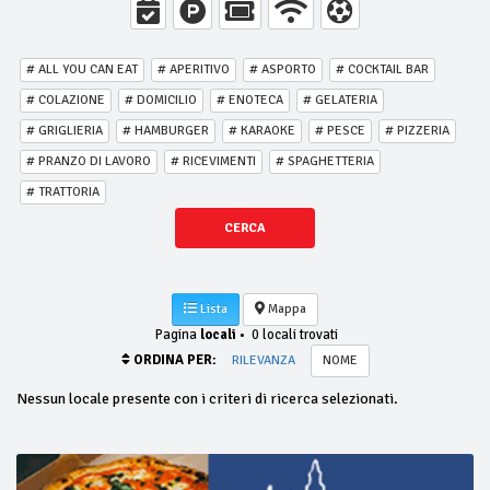
# ALL YOU CAN EAT
# APERITIVO
# ASPORTO
# COCKTAIL BAR
# COLAZIONE
# DOMICILIO
# ENOTECA
# GELATERIA
# GRIGLIERIA
# HAMBURGER
# KARAOKE
# PESCE
# PIZZERIA
# PRANZO DI LAVORO
# RICEVIMENTI
# SPAGHETTERIA
# TRATTORIA
CERCA
Lista
Mappa
Pagina
locali
•
0 locali trovati
ORDINA PER:
RILEVANZA
NOME
Nessun locale presente con i criteri di ricerca selezionati.