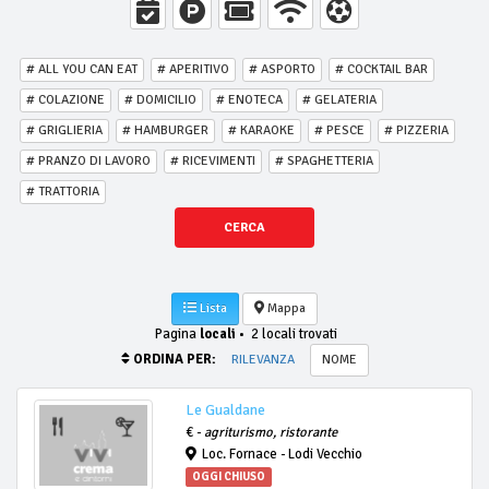
# ALL YOU CAN EAT
# APERITIVO
# ASPORTO
# COCKTAIL BAR
# COLAZIONE
# DOMICILIO
# ENOTECA
# GELATERIA
# GRIGLIERIA
# HAMBURGER
# KARAOKE
# PESCE
# PIZZERIA
# PRANZO DI LAVORO
# RICEVIMENTI
# SPAGHETTERIA
# TRATTORIA
CERCA
Lista
Mappa
Pagina
locali
•
2 locali trovati
ORDINA PER:
RILEVANZA
NOME
Le Gualdane
€ -
agriturismo, ristorante
Loc. Fornace - Lodi Vecchio
OGGI CHIUSO