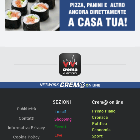
NETWORK
SEZIONI
Crem@ on line
Pubblicità
Primo Piano
Locali
Cronaca
Contatti
Shopping
Politica
Eventi
Informativa Privacy
Economia
Live
Sport
Cookie Policy