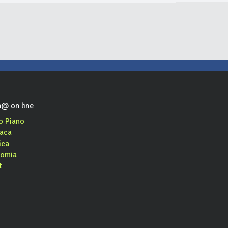
@ on line
o Piano
aca
ica
omia
t