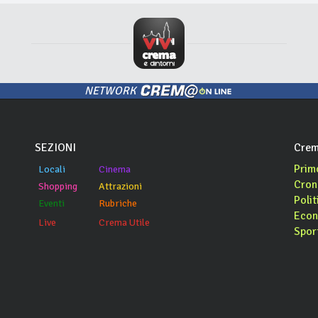
NETWORK
SEZIONI
Crem
Prim
Locali
Cinema
Cron
Shopping
Attrazioni
Polit
Eventi
Rubriche
Econ
Live
Crema Utile
Spor