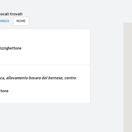
ocali trovati
VANZA
NOME
izzighettone
ica, allevamento bovaro del bernese, centro
ttone