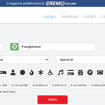
il magazine pubblicitario di
LOCALI
SHOPPING
EVENTI
C
IL BAR
# COLAZIONE
# DOMICILIO
# ENOTECA
# GELATERIA
# GRIGLIER
# TRATTORIA
CERCA