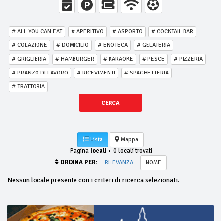
# ALL YOU CAN EAT
# APERITIVO
# ASPORTO
# COCKTAIL BAR
# COLAZIONE
# DOMICILIO
# ENOTECA
# GELATERIA
# GRIGLIERIA
# HAMBURGER
# KARAOKE
# PESCE
# PIZZERIA
# PRANZO DI LAVORO
# RICEVIMENTI
# SPAGHETTERIA
# TRATTORIA
CERCA
Lista
Mappa
Pagina
locali
•
0 locali trovati
ORDINA PER:
RILEVANZA
NOME
Nessun locale presente con i criteri di ricerca selezionati.