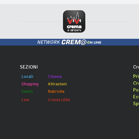
NETWORK
SEZIONI
Cr
Pr
Locali
Cinema
Cr
Shopping
Attrazioni
Po
Eventi
Rubriche
Ec
Live
Crema Utile
Sp