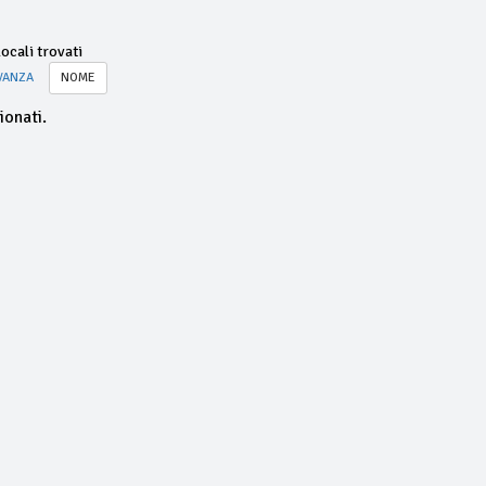
ocali trovati
VANZA
NOME
ionati.