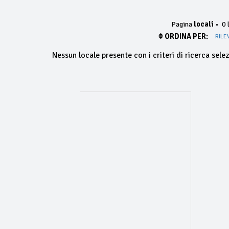
Pagina
locali
•
0 l
ORDINA PER:
RILE
Nessun locale presente con i criteri di ricerca selez