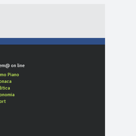
em@ on line
imo Piano
onaca
litica
onomia
ort