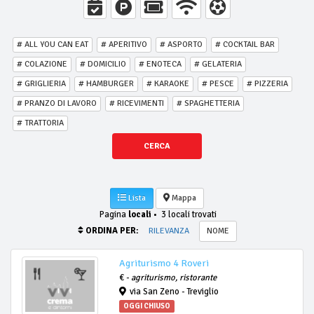
# ALL YOU CAN EAT
# APERITIVO
# ASPORTO
# COCKTAIL BAR
# COLAZIONE
# DOMICILIO
# ENOTECA
# GELATERIA
# GRIGLIERIA
# HAMBURGER
# KARAOKE
# PESCE
# PIZZERIA
# PRANZO DI LAVORO
# RICEVIMENTI
# SPAGHETTERIA
# TRATTORIA
CERCA
Lista
Mappa
Pagina
locali
•
3 locali trovati
ORDINA PER:
RILEVANZA
NOME
Agriturismo 4 Roveri
€ -
agriturismo, ristorante
via San Zeno - Treviglio
OGGI CHIUSO