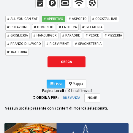
# ALL YOU CAN EAT
# APERITIVO
# ASPORTO
# COCKTAIL BAR
# COLAZIONE
# DOMICILIO
# ENOTECA
# GELATERIA
# GRIGLIERIA
# HAMBURGER
# KARAOKE
# PESCE
# PIZZERIA
# PRANZO DI LAVORO
# RICEVIMENTI
# SPAGHETTERIA
# TRATTORIA
CERCA
Lista
Mappa
Pagina
locali
•
0 locali trovati
ORDINA PER:
RILEVANZA
NOME
Nessun locale presente con i criteri di ricerca selezionati.