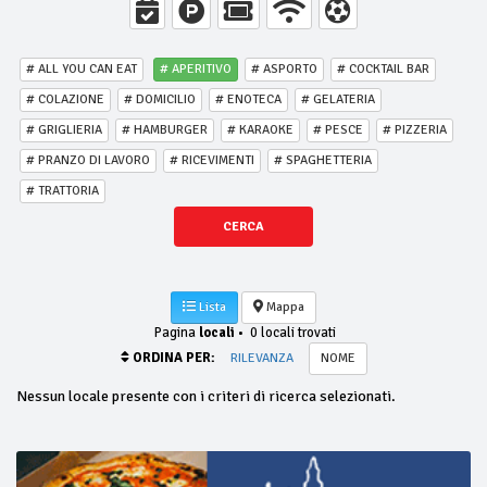
# ALL YOU CAN EAT
# APERITIVO
# ASPORTO
# COCKTAIL BAR
# COLAZIONE
# DOMICILIO
# ENOTECA
# GELATERIA
# GRIGLIERIA
# HAMBURGER
# KARAOKE
# PESCE
# PIZZERIA
# PRANZO DI LAVORO
# RICEVIMENTI
# SPAGHETTERIA
# TRATTORIA
CERCA
Lista
Mappa
Pagina
locali
•
0 locali trovati
ORDINA PER:
RILEVANZA
NOME
Nessun locale presente con i criteri di ricerca selezionati.