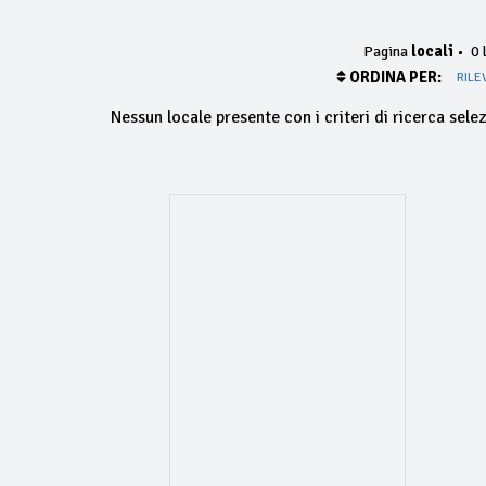
Pagina
locali
•
0 l
ORDINA PER:
RILE
Nessun locale presente con i criteri di ricerca selez