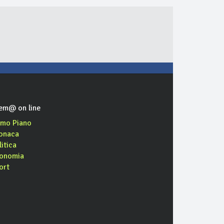
em@ on line
imo Piano
onaca
litica
onomia
ort