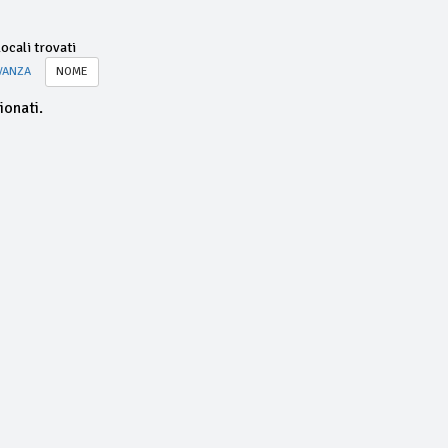
ocali trovati
VANZA
NOME
ionati.