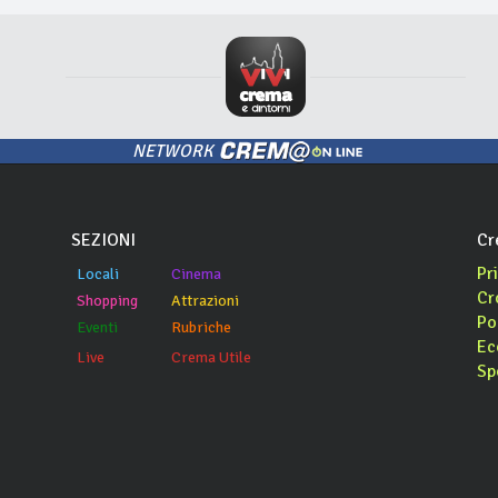
NETWORK
SEZIONI
Cr
Pr
Locali
Cinema
Cr
Shopping
Attrazioni
Po
Eventi
Rubriche
Ec
Live
Crema Utile
Sp