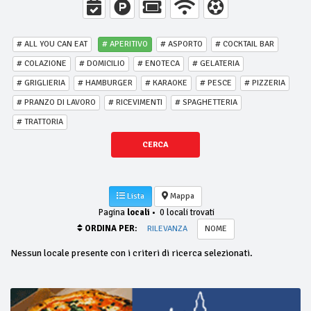
# ALL YOU CAN EAT
# APERITIVO
# ASPORTO
# COCKTAIL BAR
# COLAZIONE
# DOMICILIO
# ENOTECA
# GELATERIA
# GRIGLIERIA
# HAMBURGER
# KARAOKE
# PESCE
# PIZZERIA
# PRANZO DI LAVORO
# RICEVIMENTI
# SPAGHETTERIA
# TRATTORIA
CERCA
Lista
Mappa
Pagina
locali
•
0 locali trovati
ORDINA PER:
RILEVANZA
NOME
Nessun locale presente con i criteri di ricerca selezionati.