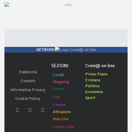
NETWORK
SEZIONI
Crem@ on line
Pubblicità
Primo Piano
Locali
Cronaca
Contatti
Shopping
Politica
Eventi
Informativa Privacy
Economia
Live
Sport
Cookie Policy
Cinema
Attrazioni
Rubriche
Crema Utile