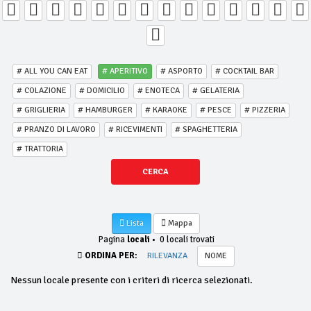
# ALL YOU CAN EAT
# APERITIVO
# ASPORTO
# COCKTAIL BAR
# COLAZIONE
# DOMICILIO
# ENOTECA
# GELATERIA
# GRIGLIERIA
# HAMBURGER
# KARAOKE
# PESCE
# PIZZERIA
# PRANZO DI LAVORO
# RICEVIMENTI
# SPAGHETTERIA
# TRATTORIA
CERCA
Lista
Mappa
Pagina
locali
•
0 locali trovati
ORDINA PER:
RILEVANZA
NOME
Nessun locale presente con i criteri di ricerca selezionati.