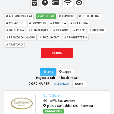
# ALL YOU CAN EAT
# APERITIVO
# ASPORTO
# COCKTAIL BAR
# COLAZIONE
# DOMICILIO
# ENOTECA
# GELATERIA
# GRIGLIERIA
# HAMBURGER
# KARAOKE
# PESCE
# PIZZERIA
# PRANZO DI LAVORO
# RICEVIMENTI
# SPAGHETTERIA
# TRATTORIA
CERCA
Lista
Mappa
Pagina
locali
•
2 locali trovati
ORDINA PER:
RILEVANZA
NOME
Caffè Sorini
€€ -
caffè, bar, aperitivo
piazza Garibaldi, 16/C - Soresina
OGGI APERTO