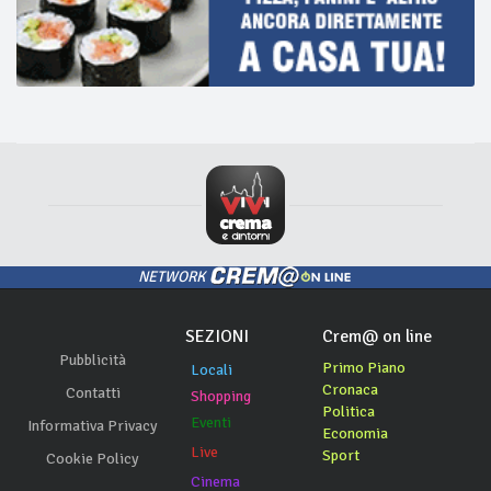
NETWORK
SEZIONI
Crem@ on line
Pubblicità
Primo Piano
Locali
Cronaca
Contatti
Shopping
Politica
Eventi
Informativa Privacy
Economia
Live
Sport
Cookie Policy
Cinema