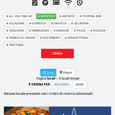
# ALL YOU CAN EAT
# APERITIVO
# ASPORTO
# COCKTAIL BAR
# COLAZIONE
# DOMICILIO
# ENOTECA
# GELATERIA
# GRIGLIERIA
# HAMBURGER
# KARAOKE
# PESCE
# PIZZERIA
# PRANZO DI LAVORO
# RICEVIMENTI
# SPAGHETTERIA
# TRATTORIA
CERCA
Lista
Mappa
Pagina
locali
•
0 locali trovati
ORDINA PER:
RILEVANZA
NOME
Nessun locale presente con i criteri di ricerca selezionati.