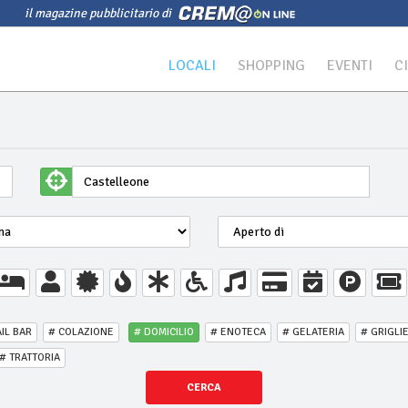
il magazine pubblicitario di
LOCALI
SHOPPING
EVENTI
C
IL BAR
# COLAZIONE
# DOMICILIO
# ENOTECA
# GELATERIA
# GRIGLI
# TRATTORIA
CERCA