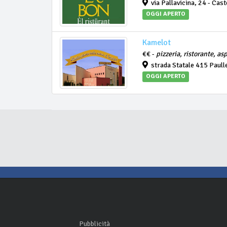
via Pallavicina, 24 - Cast
OGGI APERTO
Kamelot
€€ -
pizzeria, ristorante, as
strada Statale 415 Paull
OGGI APERTO
Pubblicità