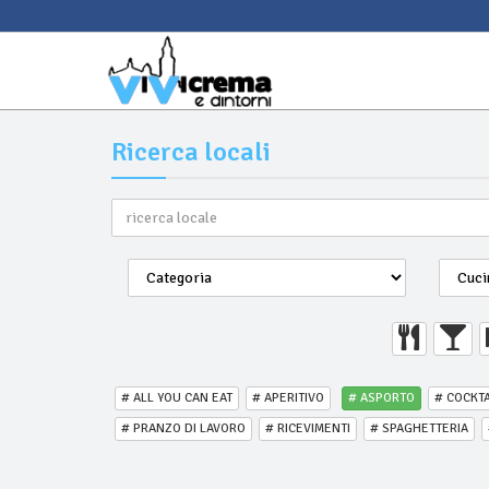
Ricerca locali
# ALL YOU CAN EAT
# APERITIVO
# ASPORTO
# COCKTA
# PRANZO DI LAVORO
# RICEVIMENTI
# SPAGHETTERIA