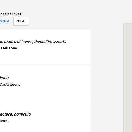
ocali trovati
VANZA
NOME
vo, pranzo di lavoro, domicilio, asporto
astelleone
cilio
 Castelleone
inoteca, domicilio
lleone