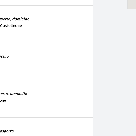
asporto, domicilio
 Castelleone
cilio
e
porto, domicilio
eone
 asporto