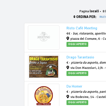
Pagina
locali
•
8 l
ORDINA PER:
RILE
Risto Cafè Meeting
€€ -
bar, ristorante, aperiti
piazza del Comune, 6 - C
OGGI APERTO
Drago Tarantasio
€ -
pizzeria da asporto, domi
via Don Mazzolari, 2/A -
OGGI APERTO
Da Homer
€ -
pizzeria da asporto, pan
via Bodesine, 14 - Caste
OGGI APERTO