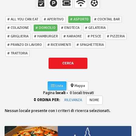
# ALL YOU CAN EAT
# APERITIVO
# ASPORTO
# COCKTAIL BAR
# COLAZIONE
# DOMICILIO
# ENOTECA
# GELATERIA
# GRIGLIERIA
# HAMBURGER
# KARAOKE
# PESCE
# PIZZERIA
# PRANZO DI LAVORO
# RICEVIMENTI
# SPAGHETTERIA
# TRATTORIA
CERCA
Lista
Mappa
Pagina
locali
•
0 locali trovati
ORDINA PER:
RILEVANZA
NOME
Nessun locale presente con i criteri di ricerca selezionati.