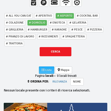
# ALL YOU CAN EAT
# APERITIVO
# ASPORTO
# COCKTAIL BAR
# COLAZIONE
# DOMICILIO
# ENOTECA
# GELATERIA
# GRIGLIERIA
# HAMBURGER
# KARAOKE
# PESCE
# PIZZERIA
# PRANZO DI LAVORO
# RICEVIMENTI
# SPAGHETTERIA
# TRATTORIA
CERCA
Lista
Mappa
Pagina
locali
•
0 locali trovati
ORDINA PER:
RILEVANZA
NOME
Nessun locale presente con i criteri di ricerca selezionati.