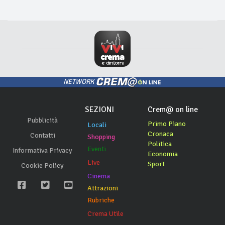
NETWORK
SEZIONI
Crem@ on line
Pubblicità
Primo Piano
Locali
Cronaca
Contatti
Shopping
Politica
Eventi
Informativa Privacy
Economia
Live
Sport
Cookie Policy
Cinema
Attrazioni
Rubriche
Crema Utile