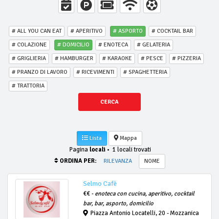
# ALL YOU CAN EAT
# APERITIVO
# ASPORTO
# COCKTAIL BAR
# COLAZIONE
# DOMICILIO
# ENOTECA
# GELATERIA
# GRIGLIERIA
# HAMBURGER
# KARAOKE
# PESCE
# PIZZERIA
# PRANZO DI LAVORO
# RICEVIMENTI
# SPAGHETTERIA
# TRATTORIA
CERCA
Lista
Mappa
Pagina
locali
•
1 locali trovati
ORDINA PER:
RILEVANZA
NOME
Selmo Cafè
€€ -
enoteca con cucina, aperitivo, cocktail
bar, bar, asporto, domicilio
Piazza Antonio Locatelli, 20 - Mozzanica