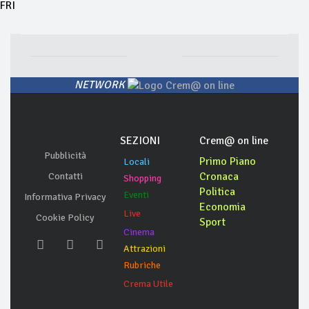
FRI
NETWORK
SEZIONI
Crem@ on line
Pubblicità
Primo Piano
Locali
Cronaca
Contatti
Shopping
Politica
Eventi
Informativa Privacy
Economia
Live
Cookie Policy
Sport
Cinema
Attrazioni
Rubriche
Crema Utile