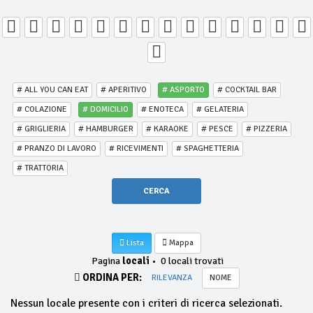
# ALL YOU CAN EAT
# APERITIVO
# ASPORTO
# COCKTAIL BAR
# COLAZIONE
# DOMICILIO
# ENOTECA
# GELATERIA
# GRIGLIERIA
# HAMBURGER
# KARAOKE
# PESCE
# PIZZERIA
# PRANZO DI LAVORO
# RICEVIMENTI
# SPAGHETTERIA
# TRATTORIA
CERCA
Lista
Mappa
Pagina
locali
•
0 locali trovati
ORDINA PER:
RILEVANZA
NOME
Nessun locale presente con i criteri di ricerca selezionati.