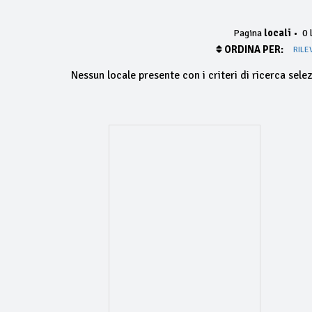
Pagina
locali
•
0 l
ORDINA PER:
RILE
Nessun locale presente con i criteri di ricerca selez