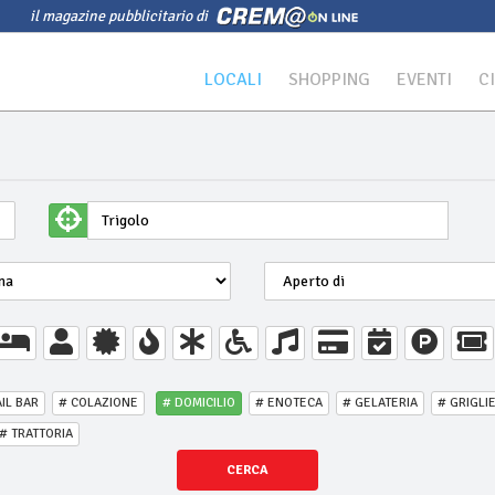
il magazine pubblicitario di
LOCALI
SHOPPING
EVENTI
C
IL BAR
# COLAZIONE
# DOMICILIO
# ENOTECA
# GELATERIA
# GRIGLI
# TRATTORIA
CERCA