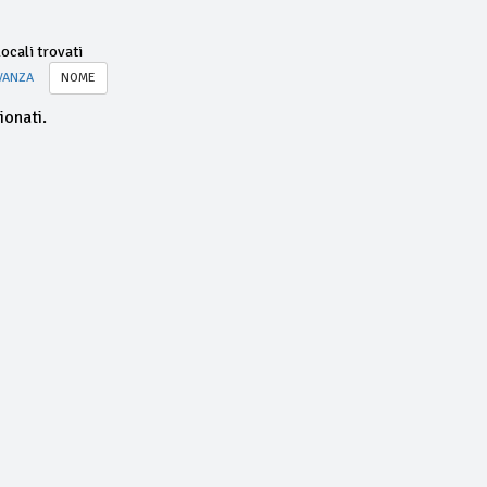
ocali trovati
VANZA
NOME
ionati.