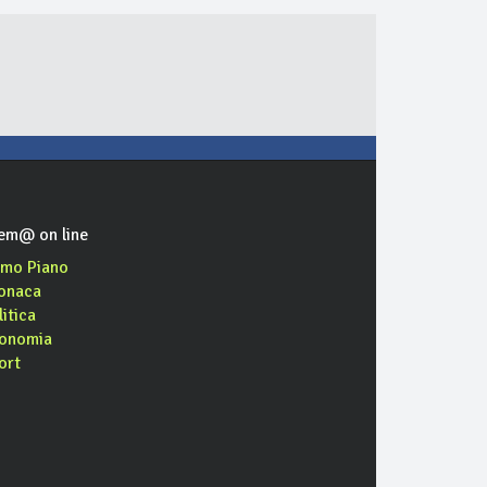
em@ on line
imo Piano
onaca
litica
onomia
ort