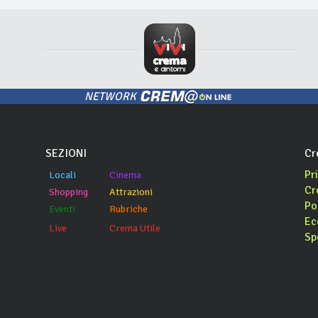
NETWORK
SEZIONI
Cr
Pr
Locali
Cinema
Cr
Shopping
Attrazioni
Po
Eventi
Rubriche
Ec
Live
Crema Utile
Sp