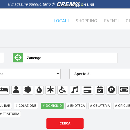
il magazine pubblicitario di
LOCALI
SHOPPING
EVENTI
C
IL BAR
# COLAZIONE
# DOMICILIO
# ENOTECA
# GELATERIA
# GRIGLI
# TRATTORIA
CERCA