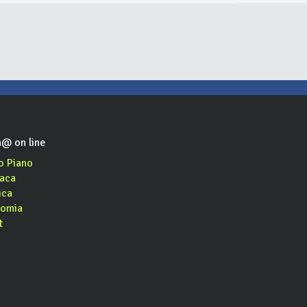
@ on line
o Piano
aca
ica
omia
t