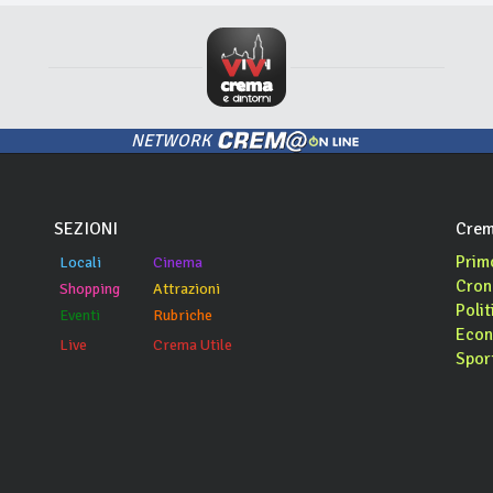
NETWORK
SEZIONI
Crem
Prim
Locali
Cinema
Cron
Shopping
Attrazioni
Polit
Eventi
Rubriche
Econ
Live
Crema Utile
Spor