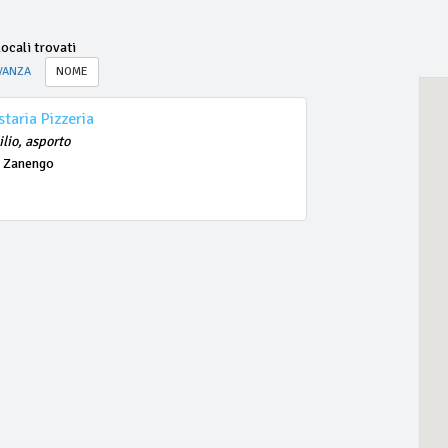
ocali trovati
VANZA
NOME
taria Pizzeria
ilio, asporto
- Zanengo