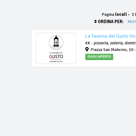
Pagina
locali
•
1 l
ORDINA PER:
RILE
La Taverna del Gusto Hos
€€ -
pizzeria, osteria, domic
Piazza San Materno, 10 
OGGI APERTO