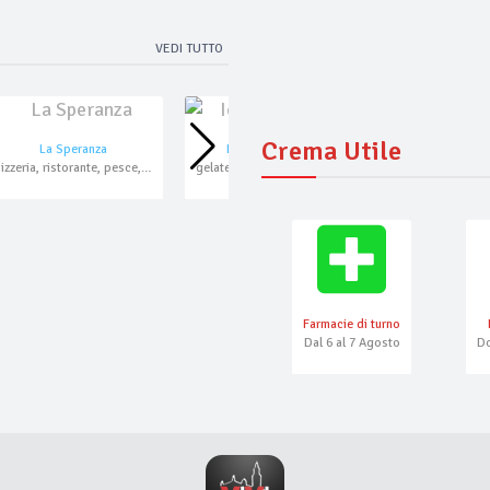
VEDI TUTTO
Crema Utile
La Speranza
Ice Cream
San Martino
pizzeria, ristorante, pesce, asporto, domicilio
gelateria da asporto
Farmacie di turno
Dal 6 al 7 Agosto
Do