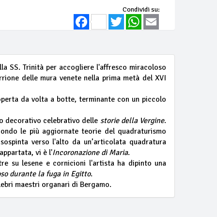
Condividi su:
Facebook
Twitter
WhatsApp
Email
a SS. Trinità per accogliere l'affresco miracoloso
rrione delle mura venete nella prima metà del XVI
operta da volta a botte, terminante con un piccolo
lo decorativo celebrativo delle
storie della Vergine
.
condo le più aggiornate teorie del quadraturismo
 sospinta verso l'alto da un’articolata quadratura
ppartata, vi è l'
Incoronazione di Maria
.
tre su lesene e cornicioni l'artista ha dipinto una
oso durante la fuga in Egitto
.
elebri maestri organari di Bergamo.