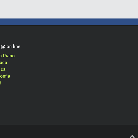
@ on line
o Piano
aca
ica
omia
t