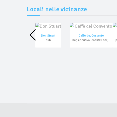
Locali nelle vicinanze
Don Stuart
Caffè del Convento
pub
bar, aperitivo, cocktail bar, asporto, domicilio