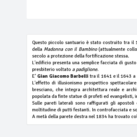
Questo piccolo santuario è stato costruito tra il
della
Madonna con il Bambino
(attualmente collo
secolo a protezione della fortificazione stessa.
L'edificio presenta una semplice facciata di gust
presbiterio voltato
a padiglione
.
E’
Gian Giacomo Barbelli
tra il 1641 e il 1643 a
L'effetto di illusionismo prospettico spettacol
bresciano, che integra architettura reale e archit
popolata da finte statue di profeti ed evangelisti, i
Sulle pareti laterali sono raffigurati gli apostol
moltitudine di putti festanti. In controfacciata e so
A metà della parete destra nel 1834 ha trovato coll