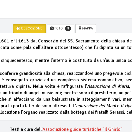
DESCRIZIONE
FOTO
MAPPA
8
 1601 e il 1613 dal Consorzio del SS. Sacramento della chiesa dell
cata come pala dell'altare ottocentesco) che fu dipinta su un to
o cinquecentesco, mentre l'interno è costituito da un'aula unica c
 conferire grandiosità alla chiesa, realizzandovi uno pregevole cic
are è conseguito grazie ad un complesso sistema compositivo, se
ettura dipinta. Nella volta è raffigurata l'
Assunzione di Maria
,
n un trionfo di angeli musicanti; mentre sopra il presbiterio, un po' a
i che si affacciano da una balaustrata in atteggiamenti vari, men
pra la porta laterale sono affrescati L'
adorazione dei Magi
e
Il rip
ocazione l’organo realizzato dalla bottega dei fratelli Serassi, c
Testi a cura dell'
Associazione guide turistiche "Il Ghirlo"