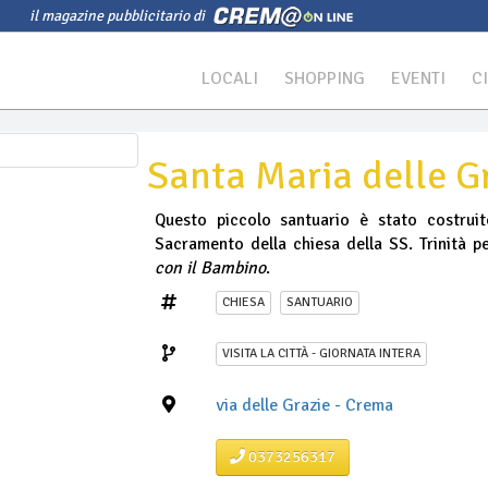
il magazine pubblicitario di
LOCALI
SHOPPING
EVENTI
C
Santa Maria delle G
Questo piccolo santuario è stato costrui
Sacramento della chiesa della SS. Trinità p
con il Bambino
.
CHIESA
SANTUARIO
VISITA LA CITTÀ - GIORNATA INTERA
via delle Grazie - Crema
0373256317