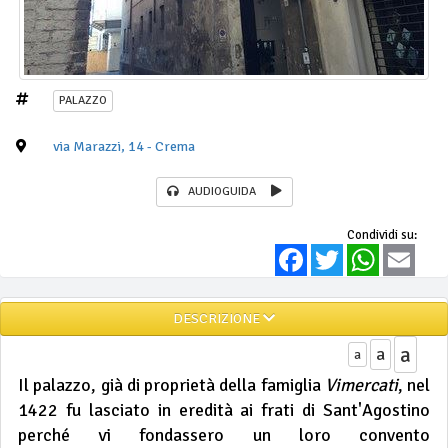
PALAZZO
via Marazzi, 14 - Crema
AUDIOGUIDA
Condividi su:
Facebook
Twitter
WhatsApp
Email
DESCRIZIONE
a
a
a
Il palazzo, già di proprietà della famiglia
Vimercati
, nel
1422 fu lasciato in eredità ai frati di Sant'Agostino
perché vi fondassero un loro convento