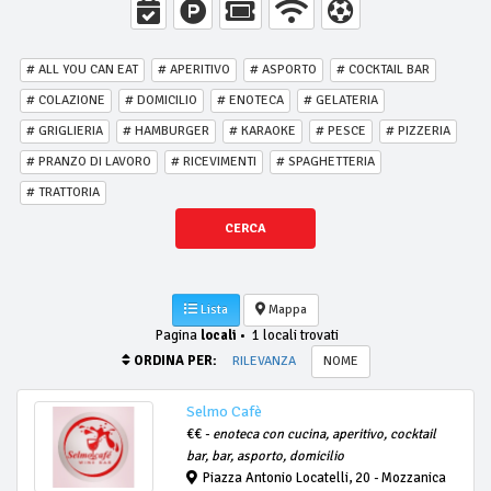
# ALL YOU CAN EAT
# APERITIVO
# ASPORTO
# COCKTAIL BAR
# COLAZIONE
# DOMICILIO
# ENOTECA
# GELATERIA
# GRIGLIERIA
# HAMBURGER
# KARAOKE
# PESCE
# PIZZERIA
# PRANZO DI LAVORO
# RICEVIMENTI
# SPAGHETTERIA
# TRATTORIA
CERCA
Lista
Mappa
Pagina
locali
•
1 locali trovati
ORDINA PER:
RILEVANZA
NOME
Selmo Cafè
€€ -
enoteca con cucina, aperitivo, cocktail
bar, bar, asporto, domicilio
Piazza Antonio Locatelli, 20 - Mozzanica