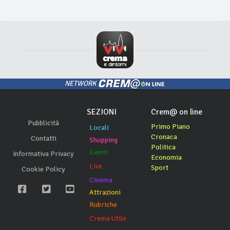
NETWORK
SEZIONI
Crem@ on line
Pubblicità
Primo Piano
Locali
Cronaca
Contatti
Shopping
Politica
Eventi
Informativa Privacy
Economia
Live
Sport
Cookie Policy
Cinema
Attrazioni
Rubriche
Crema Utile