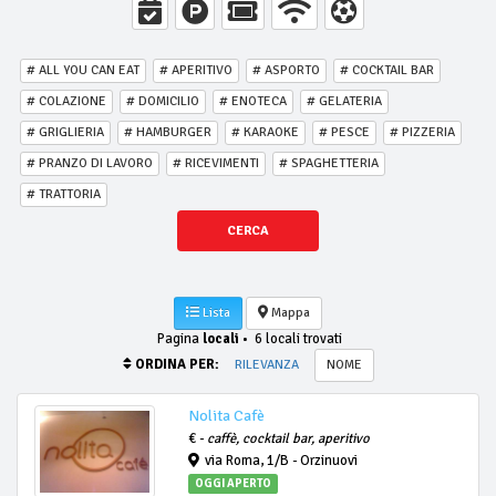
# ALL YOU CAN EAT
# APERITIVO
# ASPORTO
# COCKTAIL BAR
# COLAZIONE
# DOMICILIO
# ENOTECA
# GELATERIA
# GRIGLIERIA
# HAMBURGER
# KARAOKE
# PESCE
# PIZZERIA
# PRANZO DI LAVORO
# RICEVIMENTI
# SPAGHETTERIA
# TRATTORIA
CERCA
Lista
Mappa
Pagina
locali
•
6 locali trovati
ORDINA PER:
RILEVANZA
NOME
Nolita Cafè
€ -
caffè, cocktail bar, aperitivo
via Roma, 1/B - Orzinuovi
OGGI APERTO