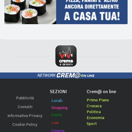
NETWORK
SEZIONI
Crem@ on line
Pubblicità
Primo Piano
Locali
Cronaca
Contatti
Shopping
Politica
Eventi
Informativa Privacy
Economia
Live
Sport
Cookie Policy
Cinema