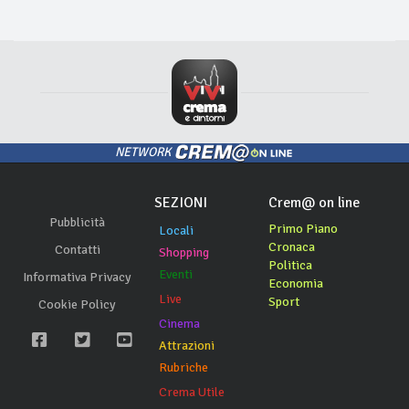
NETWORK
SEZIONI
Crem@ on line
Pubblicità
Primo Piano
Locali
Cronaca
Contatti
Shopping
Politica
Eventi
Informativa Privacy
Economia
Live
Sport
Cookie Policy
Cinema
Attrazioni
Rubriche
Crema Utile