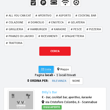
# ALL YOU CAN EAT
# APERITIVO
# ASPORTO
# COCKTAIL BAR
# COLAZIONE
# DOMICILIO
# ENOTECA
# GELATERIA
# GRIGLIERIA
# HAMBURGER
# KARAOKE
# PESCE
# PIZZERIA
# PRANZO DI LAVORO
# RICEVIMENTI
# SPAGHETTERIA
# TRATTORIA
CERCA
Lista
Mappa
Pagina
locali
•
1 locali trovati
ORDINA PER:
RILEVANZA
NOME
Billy's Bar
€ -
bar, cocktail bar, aperitivo, karaoke
via Cristoforo Colombo, 6 - Scannabue
OGGI APERTO