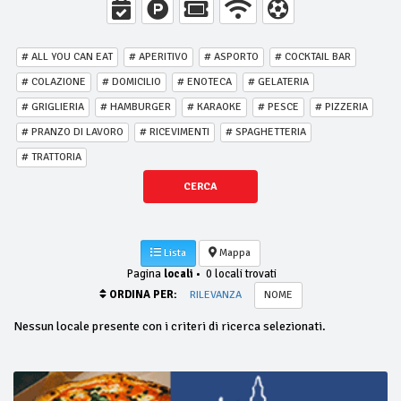
# ALL YOU CAN EAT
# APERITIVO
# ASPORTO
# COCKTAIL BAR
# COLAZIONE
# DOMICILIO
# ENOTECA
# GELATERIA
# GRIGLIERIA
# HAMBURGER
# KARAOKE
# PESCE
# PIZZERIA
# PRANZO DI LAVORO
# RICEVIMENTI
# SPAGHETTERIA
# TRATTORIA
CERCA
Lista
Mappa
Pagina
locali
•
0 locali trovati
ORDINA PER:
RILEVANZA
NOME
Nessun locale presente con i criteri di ricerca selezionati.