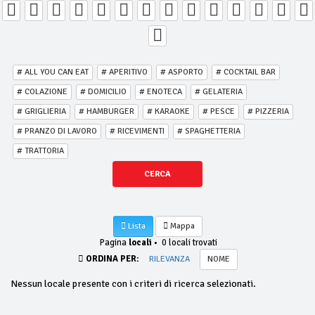
# ALL YOU CAN EAT
# APERITIVO
# ASPORTO
# COCKTAIL BAR
# COLAZIONE
# DOMICILIO
# ENOTECA
# GELATERIA
# GRIGLIERIA
# HAMBURGER
# KARAOKE
# PESCE
# PIZZERIA
# PRANZO DI LAVORO
# RICEVIMENTI
# SPAGHETTERIA
# TRATTORIA
CERCA
Lista
Mappa
Pagina
locali
•
0 locali trovati
ORDINA PER:
RILEVANZA
NOME
Nessun locale presente con i criteri di ricerca selezionati.