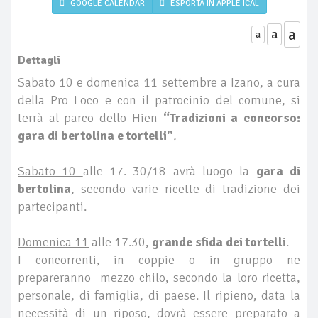
GOOGLE CALENDAR
ESPORTA IN APPLE ICAL
a
a
a
Dettagli
Sabato 10 e domenica 11 settembre a Izano, a cura
della Pro Loco e con il patrocinio del comune, si
terrà al parco dello Hien
“Tradizioni a concorso:
gara di bertolina e tortelli"
.
Sabato 10
alle 17. 30/18 avrà luogo la
gara di
bertolina
, secondo varie ricette di tradizione dei
partecipanti.
Domenica 11
alle 17.30,
grande sfida dei tortelli
.
I concorrenti, in coppie o in gruppo ne
prepareranno mezzo chilo, secondo la loro ricetta,
personale, di famiglia, di paese. Il ripieno, data la
necessità di un riposo, dovrà essere preparato a