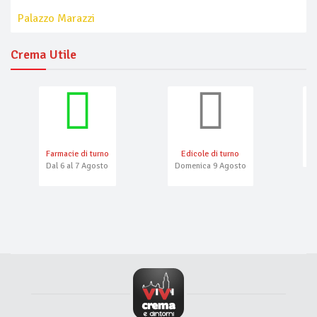
Palazzo Marazzi
Crema Utile
Farmacie di turno
Edicole di turno
N
Dal 6 al 7 Agosto
Domenica 9 Agosto