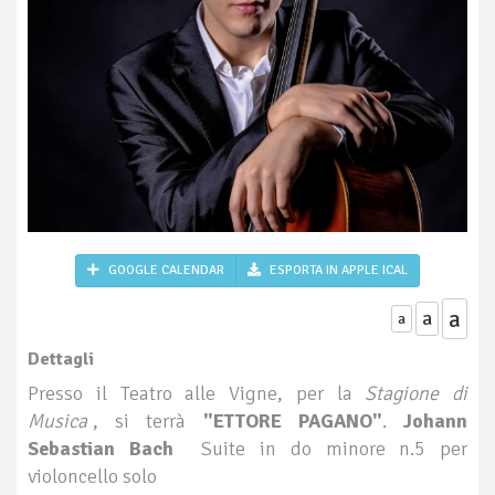
GOOGLE CALENDAR
ESPORTA IN APPLE ICAL
a
a
a
Dettagli
Presso il Teatro alle Vigne, per la
Stagione di
Musica
, si terrà
"ETTORE PAGANO"
.
Johann
Sebastian Bach
Suite in do minore n.5 per
violoncello solo