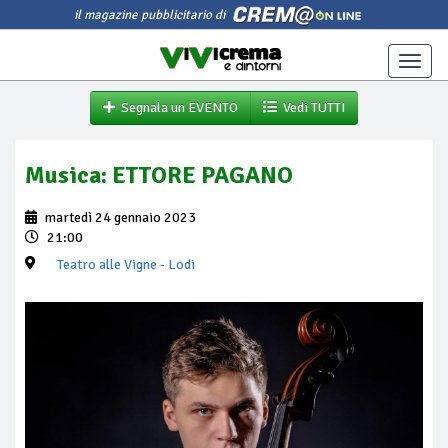
il magazine pubblicitario di
Toggle
naviga
Segnala un EVENTO
Vedi TUTTI
Musica: ETTORE PAGANO
martedì 24 gennaio 2023
21:00
Teatro alle Vigne
- Lodi