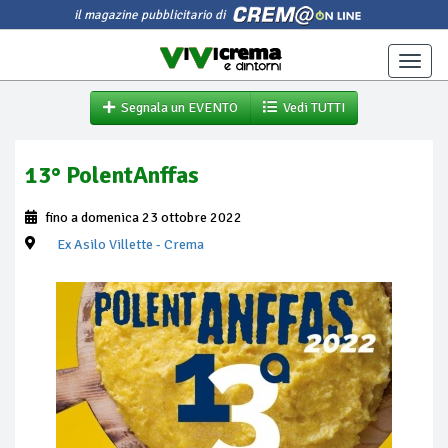
il magazine pubblicitario di
Toggle
naviga
Segnala un EVENTO
Vedi TUTTI
13° PolentAnffas
fino a domenica 23 ottobre 2022
Ex Asilo Villette
- Crema