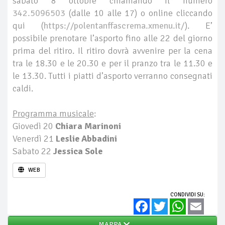
sabato 8 ottobre chiamando il numero
342.5096503
(dalle 10 alle 17) o online cliccando
qui (
https://polentanffascrema.xmenu.it/
). E’
possibile prenotare l’asporto fino alle 22 del giorno
prima del ritiro. Il ritiro dovrà avvenire per la cena
tra le 18.30 e le 20.30 e per il pranzo tra le 11.30 e
le 13.30. Tutti i piatti d’asporto verranno consegnati
caldi.
Programma musicale
:
Giovedì 20
Chiara Marinoni
Venerdì 21
Leslie Abbadini
Sabato 22
Jessica Sole
WEB
CONDIVIDI SU:
Facebook
Twitter
WhatsApp
Email
MAPPA