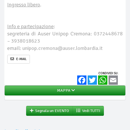
Ingresso libero
.
Info e partecipazione
:
segreteria di Auser Unipop Cremona:
0372448678
–
3938018623
email:
unipop.cremona@auser.lombardia.it
E-MAIL
CONDIVIDI SU:
Facebook
Twitter
WhatsApp
Email
MAPPA
Segnala un EVENTO
Vedi TUTTI