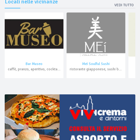
Locali nelle vicinanze
VEDI TUTTO
Bar Museo
Meì Soulful Sushi
caffè, pranzo, aperitivo, cocktail bar
ristorante giapponese, sushi bar, aperitivo, cocktail bar, asporto, domicilio
b