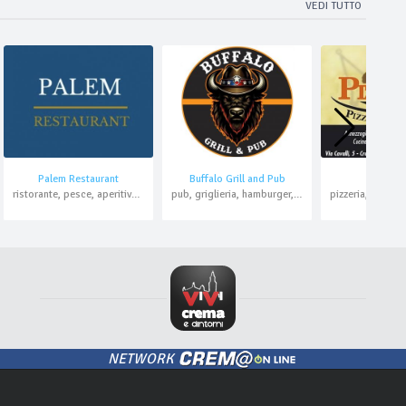
VEDI TUTTO
Palem Restaurant
Buffalo Grill and Pub
Pizza K
ristorante, pesce, aperitivo, pranzo di lavoro
pub, griglieria, hamburger, pizzeria, asporto
NETWORK