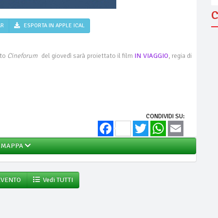
C
AR
ESPORTA IN APPLE ICAL
nto
Cineforum
del giovedì sarà proiettato il film
IN VIAGGIO
, regia di
CONDIVIDI SU:
Facebook
Twitter
WhatsApp
Email
MAPPA
EVENTO
Vedi TUTTI