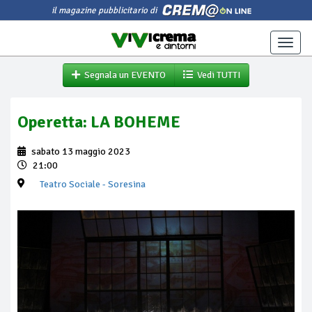
il magazine pubblicitario di
Toggle
naviga
Segnala un EVENTO
Vedi TUTTI
Operetta: LA BOHEME
sabato 13 maggio 2023
21:00
Teatro Sociale
- Soresina