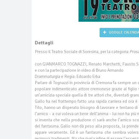
GOOGLE CALEND
Dettagli
Presso il Teatro Sociale di Soresina, per la categoria
Pros
con GIANMARCO TOGNAZZI, Renato Marchetti, Fausto S
e con la partecipazione in video di Bruno Armando
Drammaturgia e Regia: Edoardo Erba
Parlare di Tognazzi in provincia di Cremona fa sempre un 
popolare indimenticato attore cremonese grazie al figli
un’amicizia speciale quella di tre attori che, diventati gran
Gallo ha nel frattempo fatto una rapida carriera ed ora è
Tito, hanno un disperato bisogno di lavorare e tentano di
l’amico – a cui voleva un bene dell’anima – lui non ha più 
si inventa che nella produzione ci sarà anche l’amico sc
del fantasma. Gallo non dà peso alla proposta, la prende
appare veramente. Ed è un fantasma che sembra volersi 
reciproci tradimenti. Ma che rivela infine di essere l’essenza