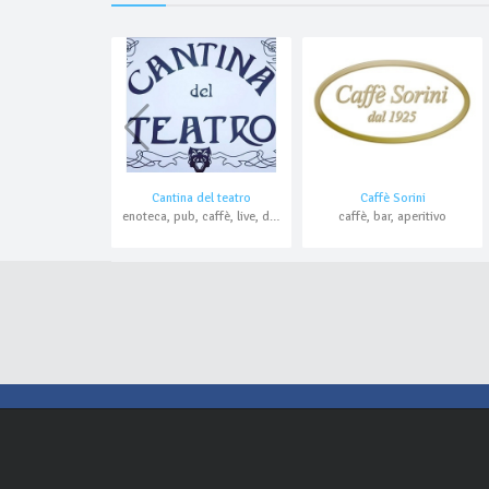
Cantina del teatro
Caffè Sorini
enoteca, pub, caffè, live, domicilio
caffè, bar, aperitivo