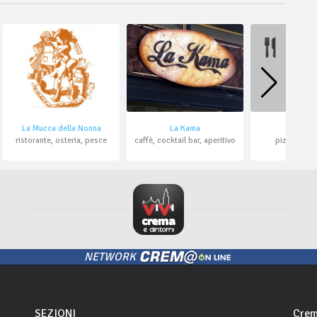
La Mucca della Nonna
Il lup
La Kama
ristorante, osteria, pesce
pizzeria, ri
caffè, cocktail bar, aperitivo
NETWORK
SEZIONI
Crem