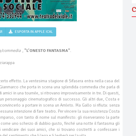
C
AR
ESPORTA IN APPLE ICAL
a/commedia
,
"L’ONESTO FANTASMA"
.
ciarappa
certo effetto. La ventesima stagione di Sifasera entra nella casa del
o Gianmarco che porta in scena una splendida commedia che parla di
di amici in una tournée, si ritrovano improvvisamente in tre. Di questi,
 un personaggio cinematografico di successo. Gli altri due, Costa e
 convincerlo a portare in scena un Amleto. Ma Gallo si rifiuta: senza
nessuna intenzione di fare teatro. Per vincere la sua resistenza Costa
omparso, con tanto di nome sul manifesto: gli riserveranno la parte
 come uno scherzo di dubbio gusto, finché una notte il fantasma gli
vendicare dei suoi amici, che si trovano costretti a confessare i
 del sentimento che li lega e li legherà per la vita.