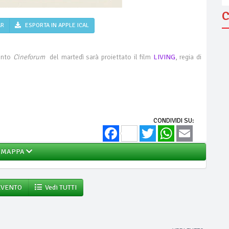
C
AR
ESPORTA IN APPLE ICAL
mento
Cineforum
del martedì sarà proiettato il film
LIVING
, regia di
CONDIVIDI SU:
Facebook
Twitter
WhatsApp
Email
MAPPA
EVENTO
Vedi TUTTI