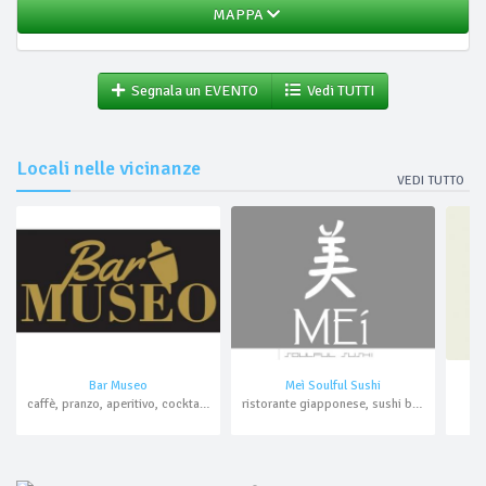
MAPPA
Segnala un EVENTO
Vedi TUTTI
Locali nelle vicinanze
VEDI TUTTO
Bar Museo
Meì Soulful Sushi
caffè, pranzo, aperitivo, cocktail bar
ristorante giapponese, sushi bar, aperitivo, cocktail bar, asporto, domicilio
b