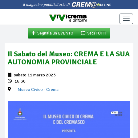
il magazine pubblicitario di
Toggle
naviga
Segnala un EVENTO
Vedi TUTTI
Il Sabato del Museo: CREMA E LA SUA
AUTONOMIA PROVINCIALE
sabato 11 marzo 2023
16:30
Museo Civico
- Crema