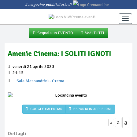
il magazine pubblicitario di
Toggle
naviga
Segnala un EVENTO
Vedi TUTTI
Amenic Cinema: I SOLITI IGNOTI
venerdì 21 aprile 2023
21:15
Sala Alessandrini
- Crema
GOOGLE CALENDAR
ESPORTA IN APPLE ICAL
a
a
a
Dettagli