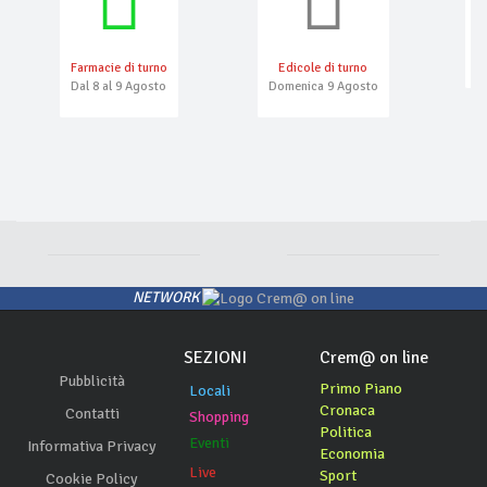
Farmacie di turno
Edicole di turno
N
Dal 8 al 9 Agosto
Domenica 9 Agosto
NETWORK
SEZIONI
Crem@ on line
Pubblicità
Primo Piano
Locali
Cronaca
Contatti
Shopping
Politica
Eventi
Informativa Privacy
Economia
Live
Sport
Cookie Policy