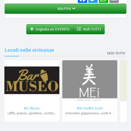
MAPPA
Segnala un EVENTO
Vedi TUTTI
Locali nelle vicinanze
VEDI TUTTO
Bar Museo
Meì Soulful Sushi
caffè, pranzo, aperitivo, cocktail bar
ristorante giapponese, sushi bar, aperitivo, cocktail bar, asporto, domicilio
b