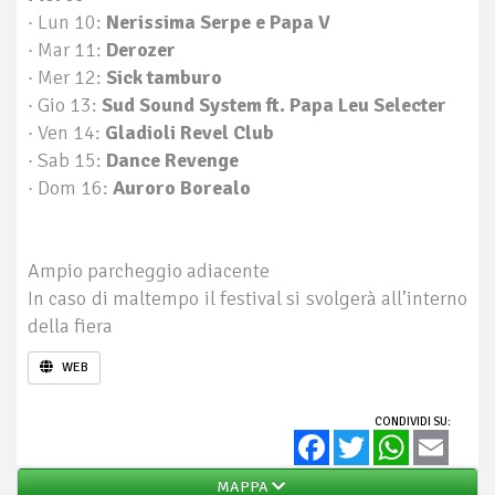
· Lun 10:
Nerissima Serpe e Papa V
· Mar 11:
Derozer
· Mer 12:
Sick tamburo
· Gio 13:
Sud Sound System ft. Papa Leu Selecter
· Ven 14:
Gladioli Revel Club
· Sab 15:
Dance Revenge
· Dom 16:
Auroro Borealo
Ampio parcheggio adiacente
In caso di maltempo il festival si svolgerà all’interno
della fiera
WEB
CONDIVIDI SU:
Facebook
Twitter
WhatsApp
Email
MAPPA