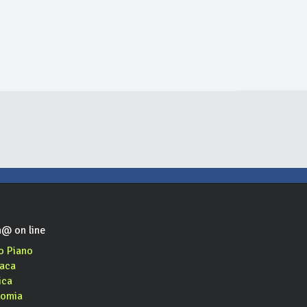
tory
Cascina Valentino
Ristorante Del Sole
pizzeria, ristorante, aperitivo, hamburger
agriturismo, ristorante
ristorante, albergo, pesce
@ on line
o Piano
aca
ica
omia