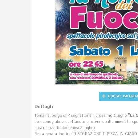
GOOGLE CALEND
Dettagli
Torna nel borgo di Pizzighettone il prossimo 1 luglio
"La N
Lo scenografico spettacolo pirotecnico illuminerà le sp
sarà realizzato domenica 2 luglio)
Nella serata inoltre:"RISTORAZIONE E PIZZA IN GIARDIN