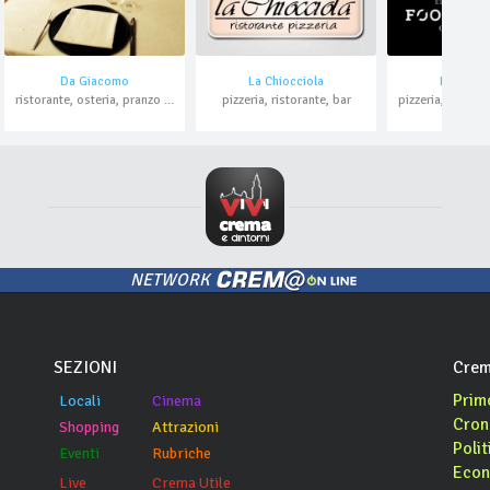
Da Giacomo
La Chiocciola
Food Fac
ristorante, osteria, pranzo di lavoro
pizzeria, ristorante, bar
NETWORK
SEZIONI
Crem
Prim
Locali
Cinema
Cron
Shopping
Attrazioni
Polit
Eventi
Rubriche
Econ
Live
Crema Utile