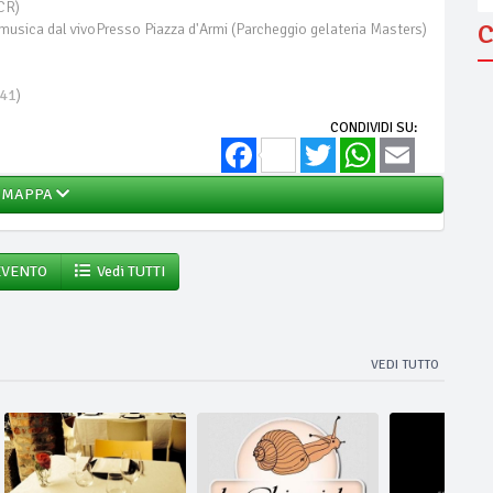
CR)
C
sica dal vivoPresso Piazza d'Armi (Parcheggio gelateria Masters)
41
)
CONDIVIDI SU:
Facebook
Twitter
WhatsApp
Email
MAPPA
EVENTO
Vedi TUTTI
VEDI TUTTO