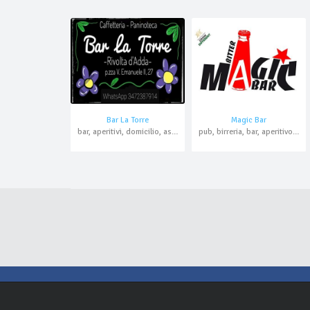
Bar La Torre
Magic Bar
bar, aperitivi, domicilio, asporto
pub, birreria, bar, aperitivo, paninoteca