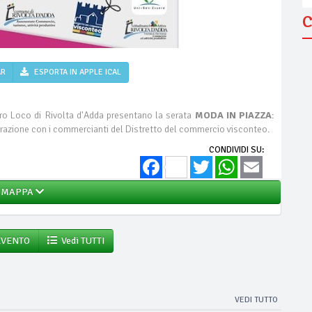
C
AR
ESPORTA IN APPLE ICAL
ro Loco di Rivolta d'Adda presentano la serata
MODA IN PIAZZA
:
razione con i commercianti del Distretto del commercio visconteo.
CONDIVIDI SU:
Facebook
Twitter
WhatsApp
Email
MAPPA
EVENTO
Vedi TUTTI
VEDI TUTTO