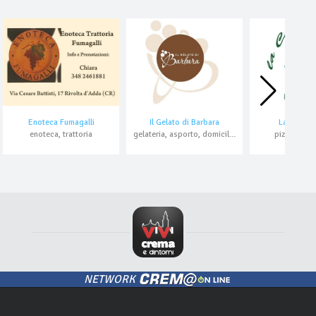
Enoteca Fumagalli
Il Gelato di Barbara
La casetta
enoteca, trattoria
gelateria, asporto, domicilio
pizzeria, ri
NETWORK