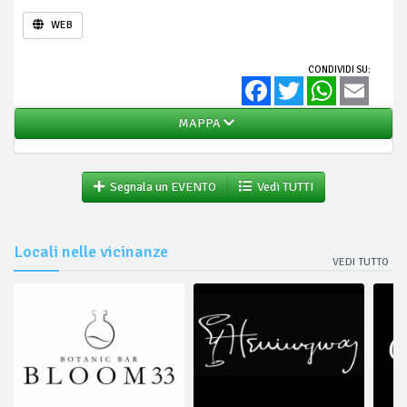
WEB
CONDIVIDI SU:
Facebook
Twitter
WhatsApp
Email
MAPPA
Segnala un EVENTO
Vedi TUTTI
Locali nelle vicinanze
VEDI TUTTO