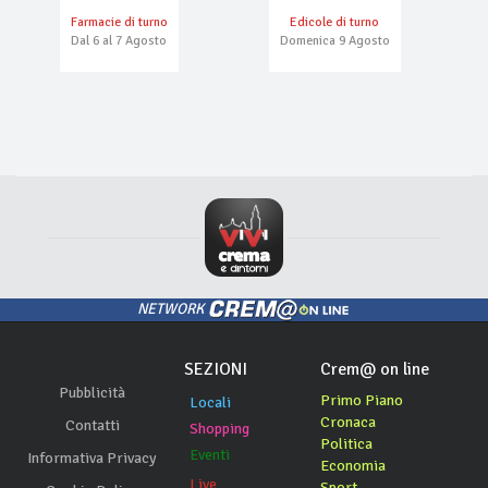
Farmacie di turno
Edicole di turno
Dal 6 al 7 Agosto
Domenica 9 Agosto
NETWORK
SEZIONI
Crem@ on line
Pubblicità
Primo Piano
Locali
Cronaca
Contatti
Shopping
Politica
Eventi
Informativa Privacy
Economia
Live
Sport