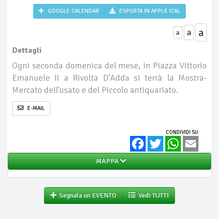
GOOGLE CALENDAR
ESPORTA IN APPLE ICAL
a
a
a
Dettagli
Ogni seconda domenica del mese, in Piazza Vittorio
Emanuele II a Rivolta D'Adda si terrà la Mostra-
Mercato dell'usato e del Piccolo antiquariato.
E-MAIL
CONDIVIDI SU:
Facebook
Twitter
WhatsApp
Email
MAPPA
Segnala un EVENTO
Vedi TUTTI