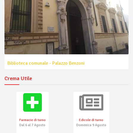
Biblioteca comunale - Palazzo Benzoni
Crema Utile
Farmacie di turno
Edicole di turno
Dal 6 al 7 Agosto
Domenica 9 Agosto