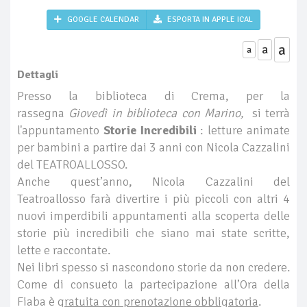
GOOGLE CALENDAR
ESPORTA IN APPLE ICAL
a
a
a
Dettagli
Presso la biblioteca di Crema, per la
rassegna
Giovedì in biblioteca con Marino,
si terrà
l'appuntamento
Storie Incredibili
: letture animate
per bambini a partire dai 3 anni con Nicola Cazzalini
del TEATROALLOSSO.
Anche quest’anno, Nicola Cazzalini del
Teatroallosso farà divertire i più piccoli con altri 4
nuovi imperdibili appuntamenti alla scoperta delle
storie più incredibili che siano mai state scritte,
lette e raccontate.
Nei libri spesso si nascondono storie da non credere.
Come di consueto la partecipazione all’Ora della
Fiaba è
gratuita con prenotazione obbligatoria
.