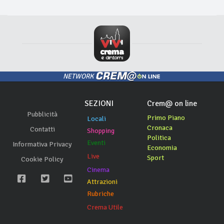
NETWORK
SEZIONI
Crem@ on line
Pubblicità
Primo Piano
Locali
Cronaca
Contatti
Shopping
Politica
Eventi
Informativa Privacy
Economia
Live
Sport
Cookie Policy
Cinema
Attrazioni
Rubriche
Crema Utile