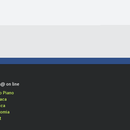
atz
La Vera Tramezzeria
Bar e Tas
ristorante
tramezzeria, asporto
bar, caffè, aperitivo, asporto
@ on line
o Piano
aca
ica
omia
t