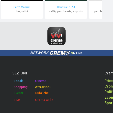
Caffè Mazzini
Bandirali 1951
Amos Pl
bar, caffè
caffè, pasticceria, asporto
pub bavarese, 
NETWORK
SEZIONI
Crem
Prim
Locali
Cinema
Cron
Shopping
Attrazioni
Polit
Eventi
Rubriche
Econ
Live
Crema Utile
Spor