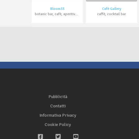
Bloom33
Cafè Gallery
botanic bar, cafè, aperitivo, cocktail bar, asporto, domicilio
caffè, cocktail bar
Pubblicità
Contatti
Informativa Privacy
Cookie Policy