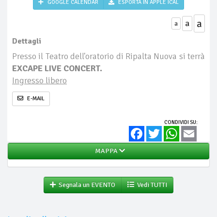
GOOGLE CALENDAR
ESPORTA IN APPLE ICAL
a
a
a
Dettagli
Presso il Teatro dell'oratorio di Ripalta Nuova si terrà
EXCAPE LIVE CONCERT.
Ingresso libero
E-MAIL
CONDIVIDI SU:
Facebook
Twitter
WhatsApp
Email
MAPPA
Segnala un EVENTO
Vedi TUTTI