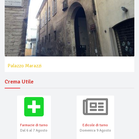
Palazzo Marazzi
Crema Utile
Farmacie di turno
Edicole di turno
Dal 6 al 7 Agosto
Domenica 9 Agosto