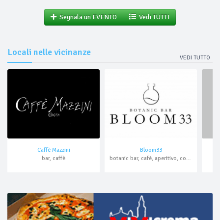
Segnala un EVENTO
Vedi TUTTI
Locali nelle vicinanze
VEDI TUTTO
Caffè Mazzini
Bloom33
bar, caffè
botanic bar, cafè, aperitivo, cocktail bar, asporto, domicilio