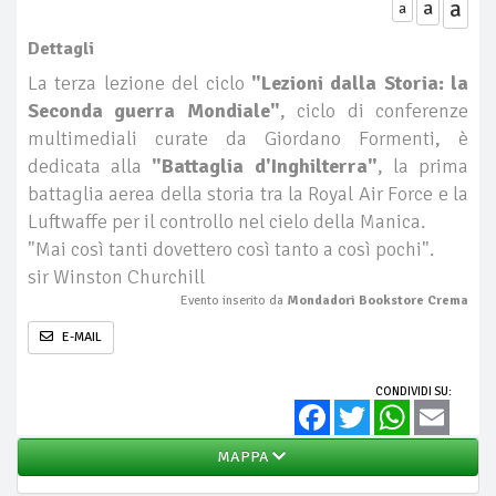
a
a
a
Dettagli
La terza lezione del ciclo
"Lezioni dalla Storia: la
Seconda guerra Mondiale"
, ciclo di conferenze
multimediali curate da Giordano Formenti, è
dedicata alla
"Battaglia d'Inghilterra"
, la prima
battaglia aerea della storia tra la Royal Air Force e la
Luftwaffe per il controllo nel cielo della Manica.
"Mai così tanti dovettero così tanto a così pochi".
sir Winston Churchill
Evento inserito da
Mondadori Bookstore Crema
E-MAIL
CONDIVIDI SU:
Facebook
Twitter
WhatsApp
Email
MAPPA