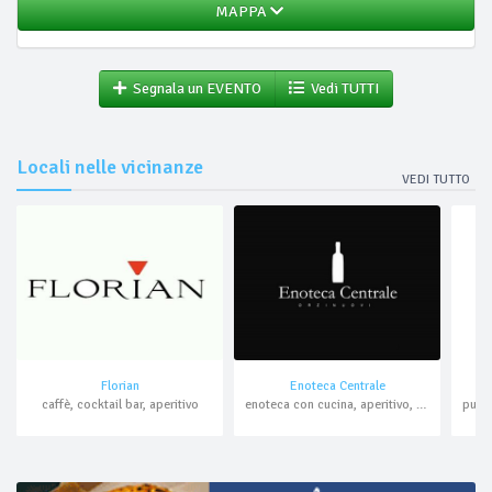
MAPPA
Segnala un EVENTO
Vedi TUTTI
Locali nelle vicinanze
VEDI TUTTO
Florian
Enoteca Centrale
caffè, cocktail bar, aperitivo
enoteca con cucina, aperitivo, cocktail bar